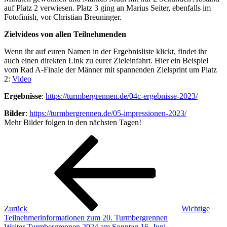
auf Platz 2 verwiesen. Platz 3 ging an Marius Seiter, ebenfalls im
Fotofinish, vor Christian Breuninger.
Zielvideos von allen Teilnehmenden
Wenn ihr auf euren Namen in der Ergebnisliste klickt, findet ihr
auch einen direkten Link zu eurer Zieleinfahrt. Hier ein Beispiel
vom Rad A-Finale der Männer mit spannenden Zielsprint um Platz
2:
Video
Ergebnisse
:
https://turmbergrennen.de/04c-ergebnisse-2023/
Bilder
:
https://turmbergrennen.de/05-impressionen-2023/
Mehr Bilder folgen in den nächsten Tagen!
Beitragsnavigation
Vorheriger
Beitrag
Zurück
Wichtige
Teilnehmerinformationen zum 20. Turmbergrennen
Nächster
Weiter
Turmbergrennen 2024 am Sonntag 16. Juni