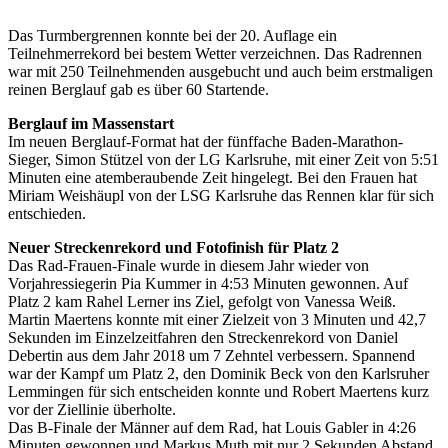
Das Turmbergrennen konnte bei der 20. Auflage ein
Teilnehmerrekord bei bestem Wetter verzeichnen. Das Radrennen
war mit 250 Teilnehmenden ausgebucht und auch beim erstmaligen
reinen Berglauf gab es über 60 Startende.
Berglauf im Massenstart
Im neuen Berglauf-Format hat der fünffache Baden-Marathon-
Sieger, Simon Stützel von der LG Karlsruhe, mit einer Zeit von 5:51
Minuten eine atemberaubende Zeit hingelegt. Bei den Frauen hat
Miriam Weishäupl von der LSG Karlsruhe das Rennen klar für sich
entschieden.
Neuer Streckenrekord und Fotofinish für Platz 2
Das Rad-Frauen-Finale wurde in diesem Jahr wieder von
Vorjahressiegerin Pia Kummer in 4:53 Minuten gewonnen. Auf
Platz 2 kam Rahel Lerner ins Ziel, gefolgt von Vanessa Weiß.
Martin Maertens konnte mit einer Zielzeit von 3 Minuten und 42,7
Sekunden im Einzelzeitfahren den Streckenrekord von Daniel
Debertin aus dem Jahr 2018 um 7 Zehntel verbessern. Spannend
war der Kampf um Platz 2, den Dominik Beck von den Karlsruher
Lemmingen für sich entscheiden konnte und Robert Maertens kurz
vor der Ziellinie überholte.
Das B-Finale der Männer auf dem Rad, hat Louis Gabler in 4:26
Minuten gewonnen und Markus Muth mit nur 2 Sekunden Abstand