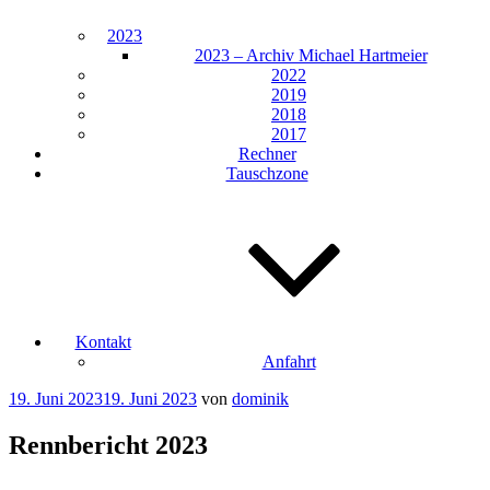
2023
2023 – Archiv Michael Hartmeier
2022
2019
2018
2017
Rechner
Tauschzone
Kontakt
Anfahrt
Veröffentlicht
19. Juni 2023
19. Juni 2023
von
dominik
am
Rennbericht 2023