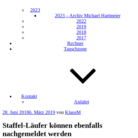
2023
2023 – Archiv Michael Hartmeier
2022
2019
2018
2017
Rechner
Tauschzone
Kontakt
Anfahrt
Veröffentlicht
28. Juni 2018
6. März 2019
von
KlausM
am
Staffel-Läufer können ebenfalls
nachgemeldet werden