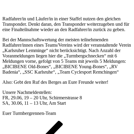
Radfahrer/in und Läufer/in in einer Staffel nutzen den gleichen
Transponder. Denkt daran, den Transponder weiterzugeben und für
eine Finalteilnahme wieder an den Radfahrer/in zurück zu geben.
Bei der Mannschaftswertung der meisten teilnehmenden
Radfahrer/innen eines Teams/Vereins wird der veranstaltende Verein
„Karlsruher Lemminge“ nicht berücksichtigt. Nach Anzahl der
Voranmeldungen liegen hier die „Turmbergschnecken“ mit 6
Meldungen vorne, gefolgt von 5 Teams mit jeweils 5 Meldungen:
„BICIBENE Old-Bones“, „BICIBENE Young-Bones“, „RV
Badenia“, „SSC Karlsruhe“, „Team Cyclesport Remchingen“
Also: Gebt den Ruf des Berges an Eure Freunde weiter!
Unsere Nachmeldestellen:
FR, 29.06, 19 – 20 Uhr, Schirmerstrasse 8
SA, 30.06, 11 – 13 Uhr, Am Start
Euer Turmbergrennen-Team
Beitragsnavigation
Vorheriger
Beitrag