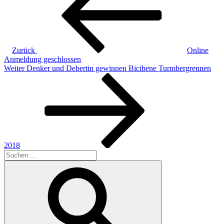
Zurück
Online
Anmeldung geschlossen
Nächster
Weiter
Denker und Debertin gewinnen Bicibene Turmbergrennen
Beitrag
2018
Suchen
nach:
Suchen